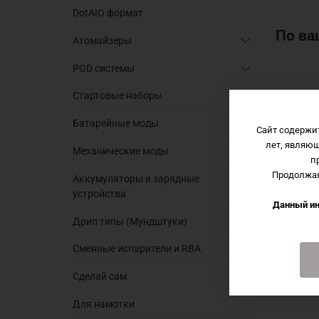
DotAIO формат
По ва
Атомайзеры
POD системы
Стартовые наборы
Батарейные моды
Сайт содержи
лет, являю
Механические моды
п
Продолжая
Аккумуляторы и зарядные
устройства
Данный ин
Дрип типы (Мундштуки)
Сменные испарители и RBA
Сделай сам
Для намотки