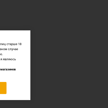
лиц старше 18
вном случае
ю.
 я являюсь
 магазинов