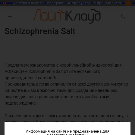
Schizophrenia Salt
Предлагаем ознакомится с новой линейкой жидкостей для
POD систем Schizophrenia Salt от отечественного
производителя Learmonth.
Производитель всегда отличался от всех других своими супер
качественными компонентами для создания идеальных
вкусов для электронных сигарет и эта линейка тому
подтверждение.
Ошалевшие ягоды и фрукты окончательно потеряли голову, в
пляске святого Вита смешались спелые и кислые, холодные и
сочные вкусы. Шизофрения от Лермонт во всех гранях
Информация на сайте не предназначена для
симптомов помешательства.