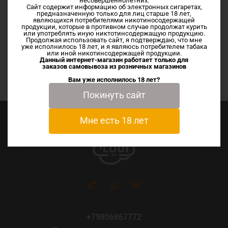
несовершеннолетних.
Сайт содержит информацию об электронных сигаретах,
предназначенную только для лиц старше 18 лет,
являющихся потребителями никотиносодержащей
Vg/Pg 50/50
продукции, которые в противном случае продолжат курить
Nic SALT
или употреблять иную никтотинсодержащую продукцию.
Продолжая использовать сайт, я подтверждаю, что мне
уже исполнилось 18 лет, и я являюсь потребителем табака
или иной никотинсодержащей продукции.
Данный интернет-магазин работает только для
заказов самовывоза из
розничных магазинов
По вашему запросу ничего не найдено
Вам уже исполнилось 18 лет?
Покинуть сайт
Мне есть 18 лет
+79806867772