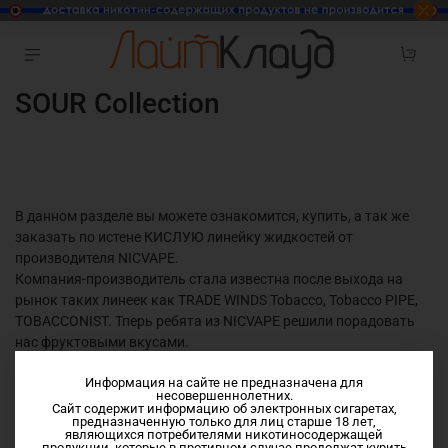
SOUR Collection
В данном разделе вы можете ознакомится, купить, а так же
заказать по истене КИСЛУЮ линейку жидкостей от
производителя NICVAPE.
Компания-производитель стала известна после выхода на
рынок таких линеек как TRADE WINDS Tobacco, Tobacco PIPE,
TOBACCONIST. Тперь ребята из NICVAPE решили порадовать
нас фруктовыми вкусами.
Линейка SOUR Collection это понастоящему КИСЛЫЕ жидкости
Информация на сайте не предназначена для
для вейпинга.
несовершеннолетних.
Vg/Pg 70/30
Сайт содержит информацию об электронных сигаретах,
предназначенную только для лиц старше 18 лет,
являющихся потребителями никотиносодержащей
продукции, которые в противном случае продолжат курить