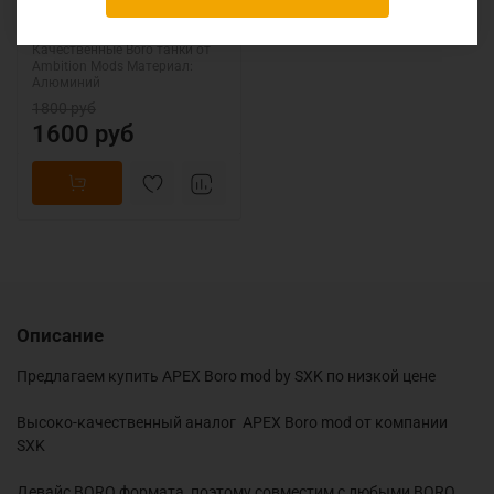
Cotton Candy 2.0 Boro Tank
Aluminium
Качественные Boro танки от
Ambition Mods Материал:
Алюминий
1800 руб
1600 руб
Описание
Предлагаем купить APEX Boro mod by SXK по низкой цене
Высоко-качественный аналог APEX Boro mod от компании
SXK
Девайс BORO формата, поэтому совместим с любыми BORO