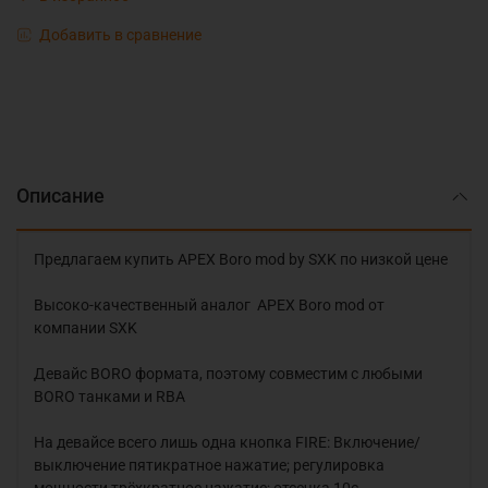
Добавить в сравнение
Описание
Предлагаем купить APEX Boro mod by SXK по низкой цене
Высоко-качественный аналог APEX Boro mod от
компании SXK
Девайс BORO формата, поэтому совместим с любыми
BORO танками и RBA
На девайсе всего лишь одна кнопка FIRE: Включение/
выключение пятикратное нажатие; регулировка
мощности трёхкратное нажатие; отсечка 10с