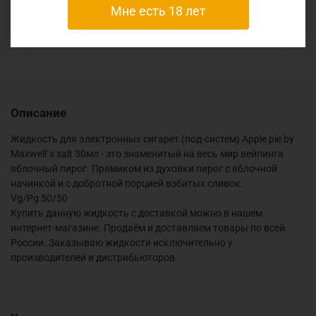
Мне есть 18 лет
Отзывы
Описание
Жидкость для электронных сигарет (под-систем) Apple pie by
Maxwell`s salt 30мл - это знаменитый на весь мир вейпинга
яблочный пирог. Прямиком из духовки пирог с яблочной
начинкой и с добротной порцией взбитых сливок.
Vg/Pg 50/50
Купить данную жидкость с доставкой можно в нашем
интернет-магазине. Продаём и доставляем товары по всей
России. Заказываю жидкости исключительно у
производителей и дистрибьюторов.