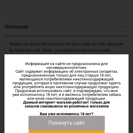
Описание
Жидкость для электронных сигарет (под-систем) Apple pie
by Maxwell`s salt 30мл - это знаменитый на весь мир
вейпинга яблочный пирог. Прямиком из духовки пирог с
яблочной начинкой и с добротной порцией взбитых
Информация на сайте не предназначена для
несовершеннолетних.
сливок.
Сайт содержит информацию об электронных сигаретах,
Vg/Pg 50/50
предназначенную только для лиц старше 18 лет,
являющихся потребителями никотиносодержащей
Купить данную жидкость с доставкой можно в нашем
продукции, которые в противном случае продолжат курить
или употреблять иную никтотинсодержащую продукцию.
интернет-магазине. Продаём и доставляем товары по
Продолжая использовать сайт, я подтверждаю, что мне
всей России. Заказываю жидкости исключительно у
уже исполнилось 18 лет, и я являюсь потребителем табака
или иной никотинсодержащей продукции.
производителей и дистрибьюторов.
Данный интернет-магазин работает только для
заказов самовывоза из
розничных магазинов
Вам уже исполнилось 18 лет?
Покинуть сайт
Характеристики