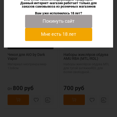
Данный интернет-магазин работает только для
заказов самовывоза из
розничных магазинов
Вам уже исполнилось 18 лет?
Покинуть сайт
Мне есть 18 лет
Чехол для AIO by Dark
Наборы жиклёров обдува
Vapor
AMU RBA (MTL/RDL)
Материал неопренразмер
Наборы жиклёров обдува MTL
13х8см
для тугой затяжкиRDL для
более свободной...
800 руб
700 руб
От