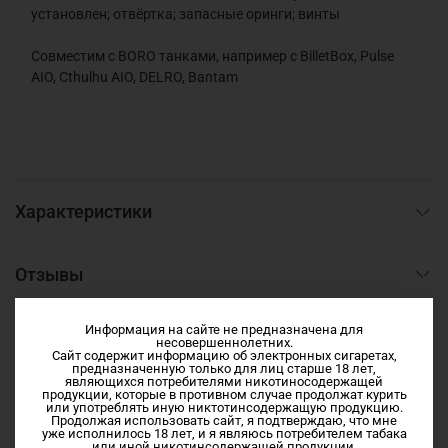
установлен; отвёртка; запасные оринги; винты
Совместим с BORO танками, например с BilletBox, Pulse
AIO, Cthulhu AIO, DELRO, Bantam
Характеристики
Отзывы
Информация на сайте не предназначена для
несовершеннолетних.
Сайт содержит информацию об электронных сигаретах,
предназначенную только для лиц старше 18 лет,
являющихся потребителями никотиносодержащей
продукции, которые в противном случае продолжат курить
или употреблять иную никтотинсодержащую продукцию.
Сопутствующие товары
Продолжая использовать сайт, я подтверждаю, что мне
уже исполнилось 18 лет, и я являюсь потребителем табака
или иной никотинсодержащей продукции.