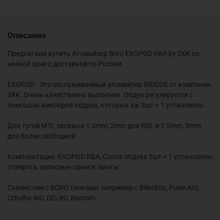
Описание
Предлагаем купить Атомайзер Boro EXOPOD RBA by SXK по
низкой цене с доставкой по России
EXOPOD - Это обслуживаемый атомайзер BRIDGE от компании
SXK. Очень качественно выполнен. Обдув регулируется с
помощью жиклёров обдува, которых аж 3шт + 1 установлен.
Для тугой MTL затяжки 1.0mm, 2mm для RDL и 2.5mm, 3mm
для более свободной
Комплектация: EXOPOD RBA; Сопла обдува 3шт + 1 установлен;
отвёртка; запасные оринги; винты
Совместим с BORO танками, например с BilletBox, Pulse AIO,
Cthulhu AIO, DELRO, Bantam