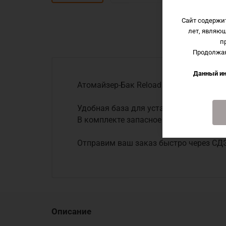
Сайт содержи
лет, являю
п
Продолжая
Данный ин
Атомайзер-Бак Reload RTA clone 1:1 к
Удобная база для установки двух спи
В комплекте запасное стекло.
Отправим ваш заказ быстро через СД
Описание