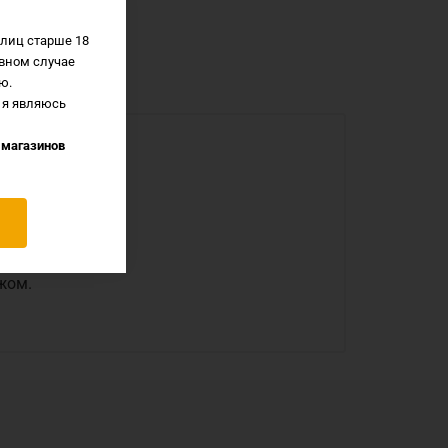
лиц старше 18
вном случае
ю.
 я являюсь
 магазинов
е с доставкой.
жом.