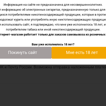
Информация на сайте не предназначена для несовершеннолетних.
т информацию об электронных сигаретах, предназначенную только для 
щихся потребителями никотиносодержащей продукции, которые в проти
родолжат курить или употреблять иную никтотинсодержащую продукци
Описание
Характеристики
Отзывы
 использовать сайт, я подтверждаю, что мне уже исполнилось 18 лет, и
потребителем табака или иной никотинсодержащей продукции.
тернет-магазин работает только для заказов самовывоза из
розничных
упить по низкой цене вы сможете в нашем интернет-магазин
Вам уже исполнилось 18 лет?
ралей. Нижний обдув. Простая укладка хлопка.
Покинуть сайт
Мне есть 18 лет
ЭК и Почту России. Возможна отправка наложенным плате