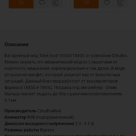
Описание
Батарейный мод Tube mod 18350/18650 от компании Cthulhu.
Можно сказать это механический мод но с защитами от
короткого замыкания, перенапряжения и так далее. В моде
установлен масфет, который защитит вас от внештатных
ситуаций. Данный бокс мод работает от аккумуляторов
формата 18350 и 18650. Посдака под амтомйзер - 24мм
Малыш сможет выдать до 40а с рабочим сопротивлением
0.1ом
Производитель
CthulhuMod
Коннектор 510
(подпружиненный)
Диапазон выходного напряжения
3.0 - 4.2 В
Режимы работы
Bypass