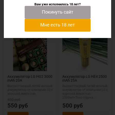
Вам уже исполнилось 18 лет?
Покинуть сайт
Сопутствующие товары
Мне есть 18 лет
Распродажа
-20%
Распродажа
Аккумулятор LG HG2 3000
Аккумулятор LG HE4 2500
mAh 20A
mAh 25A
Высокотоковый литий-ионный
Высокотоковый литий-ионный
аккумулятор от компании LG с
аккумулятор от компании LG с
хорошей ёмкостью
хорошей ёмкостью
2500мАчТоко-отдача...
690 руб
550 руб
500 руб