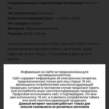
Поддерживаемое сопротивление атомайзера
VW от 0.1
Ом
Тип аккумулятора
Съемный
Количество аккумуляторов
1 х 18350/18650
Тип зарядки
внешняя
Материал
Нержавеющая сталь
Размеры
50/80 х 24 мм
Купить батарейный мод Cthulhu Tube mod 18350/18650 в
нашем интернет-магазине можно с доставкой. Даём
гарантию на все товары. Отправляем в день оплаты
заказа.
Информация на сайте не предназначена для
Характеристики
несовершеннолетних.
Сайт содержит информацию об электронных сигаретах,
предназначенную только для лиц старше 18 лет,
являющихся потребителями никотиносодержащей
продукции, которые в противном случае продолжат курить
Отзывы
или употреблять иную никтотинсодержащую продукцию.
Продолжая использовать сайт, я подтверждаю, что мне
уже исполнилось 18 лет, и я являюсь потребителем табака
или иной никотинсодержащей продукции.
Данный интернет-магазин работает только для
заказов самовывоза из
розничных магазинов