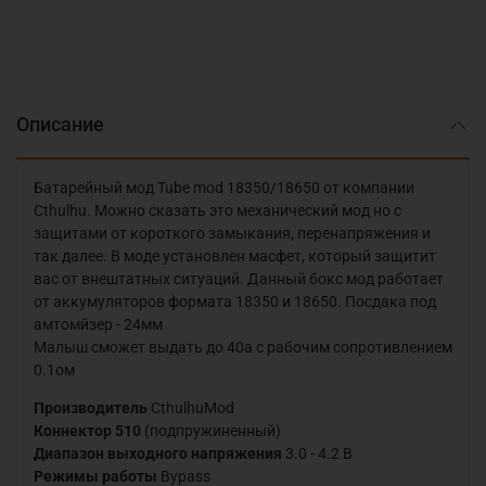
Описание
Батарейный мод Tube mod 18350/18650 от компании
Cthulhu. Можно сказать это механический мод но с
защитами от короткого замыкания, перенапряжения и
так далее. В моде установлен масфет, который защитит
вас от внештатных ситуаций. Данный бокс мод работает
от аккумуляторов формата 18350 и 18650. Посдака под
амтомйзер - 24мм
Малыш сможет выдать до 40а с рабочим сопротивлением
0.1ом
Производитель
CthulhuMod
Коннектор 510
(подпружиненный)
Диапазон выходного напряжения
3.0 - 4.2 В
Режимы работы
Bypass