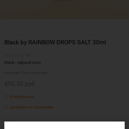
Black by RAINBOW DROPS SALT 30ml
(0)
Black - черный холс
Наличие:
Нет в наличии
450.00 руб
В избранное
Добавить в сравнение