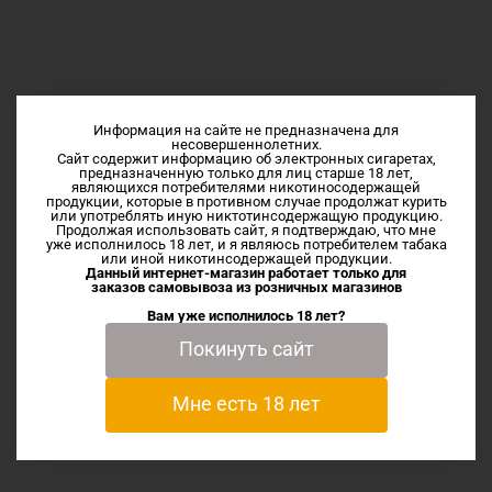
Описание
Информация на сайте не предназначена для
несовершеннолетних.
Сайт содержит информацию об электронных сигаретах,
предназначенную только для лиц старше 18 лет,
Компания Monster Lab USA позаботилась о сладкоежках
являющихся потребителями никотиносодержащей
продукции, которые в противном случае продолжат курить
и выпустила свою легендарную линейку на солевом
или употреблять иную никтотинсодержащую продукцию.
никотине.
Продолжая использовать сайт, я подтверждаю, что мне
уже исполнилось 18 лет, и я являюсь потребителем табака
Blackberry - это замечательный вкус жаренного тоста,
или иной никотинсодержащей продукции.
Данный интернет-магазин работает только для
который смазан сливочным маслом и обильно политый
заказов самовывоза из
розничных магазинов
ежевичным джемом
Вам уже исполнилось 18 лет?
Покинуть сайт
Характеристики
Мне есть 18 лет
Отзывы