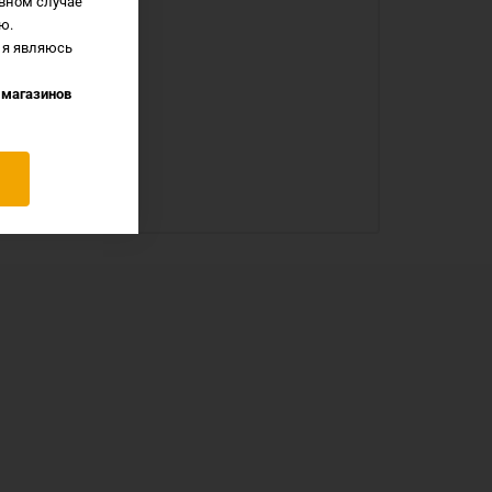
вном случае
ю.
 я являюсь
ER США)
 магазинов
ом