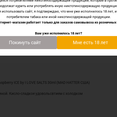
щихся потребителями никотиносодержащей продукции, которые в проти
родолжат курить или употреблять иную никтотинсодержащую продукци
 использовать сайт, я подтверждаю, что мне уже исполнилось 18 лет, и
кость Blue Raspberry ICE by I LOVE SALTS 30ml (MAD HATT
потребителем табака или иной никотинсодержащей продукции.
тернет-магазин работает только для заказов самовывоза из
розничных
ки с синей малиной. Кисло-сладкое удовольсвтием с холодк
Вам уже исполнилось 18 лет?
Покинуть сайт
Мне есть 18 лет
spberry ICE by I LOVE SALTS 30ml (MAD HATTER США)
линой. Кисло-сладкое удовольсвтием с холодком