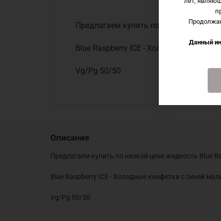
лет, являю
п
Продолжая
Предлагаем купить по низкой цене жид
Данный ин
Blue Raspberry ICE - Холодные конфет
Vg/Pg 50/50
Описание
Предлагаем купить по низкой цене жидкость Blue Ra
Blue Raspberry ICE - Холодные конфетки с синей ма
Vg/Pg 50/50