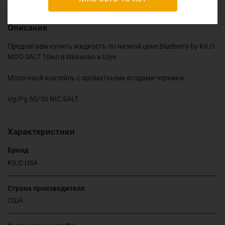
Описание
Предлагаем купить жидкость по низкой цене Blueberry by KILO
MOO SALT 10мл в Иваново и Шуе.
Молочный коктейль с ароматными ягодами черники
Vg/Pg 50/50 NIC SALT
Характеристики
Бренд
KILO USA
Страна производителя
США