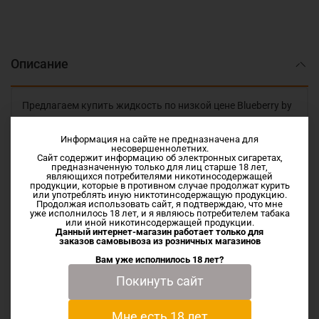
Описание
Предлагаем купить жидкость по низкой цене Blueberry by
KILO MOO SALT 10мл в Иваново и Шуе.
Информация на сайте не предназначена для
несовершеннолетних.
Молочный коктейль с ароматными ягодами черники
Сайт содержит информацию об электронных сигаретах,
предназначенную только для лиц старше 18 лет,
являющихся потребителями никотиносодержащей
Vg/Pg 50/50 NIC SALT
продукции, которые в противном случае продолжат курить
или употреблять иную никтотинсодержащую продукцию.
Продолжая использовать сайт, я подтверждаю, что мне
уже исполнилось 18 лет, и я являюсь потребителем табака
или иной никотинсодержащей продукции.
Характеристики
Данный интернет-магазин работает только для
заказов самовывоза из
розничных магазинов
Вам уже исполнилось 18 лет?
Отзывы
Покинуть сайт
Мне есть 18 лет