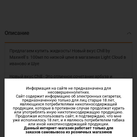
Описание
Предлагаем купить жидкость! Новый вкус Chill by
Maxwell`s 100мл по низкой цене в магазинах Light Cloud в
иваново и Шуе
Новый вкус Chill - Это отличное сочетание арбуза и
лимона, что вместе даёт отличный вкус арбузного
Информация на сайте не предназначена для
лимонада
несовершеннолетних.
Сайт содержит информацию об электронных сигаретах,
предназначенную только для лиц старше 18 лет,
Vg/Pg 60/00
являющихся потребителями никотиносодержащей
продукции, которые в противном случае продолжат курить
или употреблять иную никтотинсодержащую продукцию.
Salt NIC
Продолжая использовать сайт, я подтверждаю, что мне
уже исполнилось 18 лет, и я являюсь потребителем табака
или иной никотинсодержащей продукции.
Данный интернет-магазин работает только для
заказов самовывоза из
розничных магазинов
Характеристики