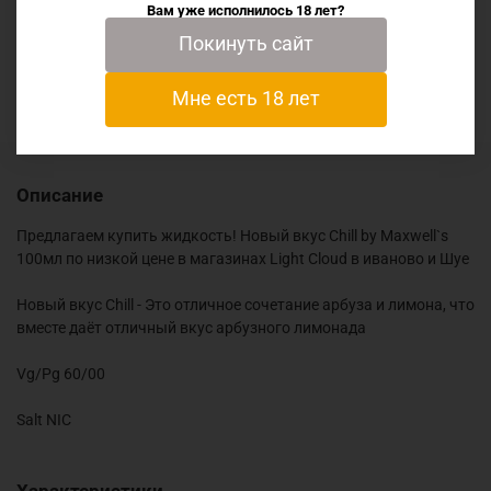
Вам уже исполнилось 18 лет?
Покинуть сайт
Отзывы
Мне есть 18 лет
Описание
Предлагаем купить жидкость! Новый вкус Chill by Maxwell`s
100мл по низкой цене в магазинах Light Cloud в иваново и Шуе
Новый вкус Chill - Это отличное сочетание арбуза и лимона, что
вместе даёт отличный вкус арбузного лимонада
Vg/Pg 60/00
Salt NIC