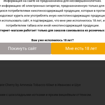
Информация на сайте не предназначена для несовершеннолетних.
т информацию об электронных сигаретах, предназначенную только для 
щихся потребителями никотиносодержащей продукции, которые в проти
кость Chocolate Cherry by Amnesia Tobacco 60мл в Иванов
родолжат курить или употреблять иную никтотинсодержащую продукци
 использовать сайт, я подтверждаю, что мне уже исполнилось 18 лет, и
з сортов вирджинии с шоколадными нотками и ярким вишнё
потребителем табака или иной никотинсодержащей продукции.
тернет-магазин работает только для заказов самовывоза из
розничных
Вам уже исполнилось 18 лет?
Покинуть сайт
Мне есть 18 лет
te Cherry by Amnesia Tobacco 60мл в Иваново и Шуе
джинии с шоколадными нотками и ярким вишнёвым оттенком.