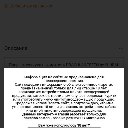
Добавить в сравнение
Описание
Предлагаем купить жидкость DRACULAS TEETH by SLURM
Limited Zero 27мл по низкой цене в Иваново и Шуе
Информация на сайте не предназначена для
Мармелад с лесной земляникой
несовершеннолетних.
Сайт содержит информацию об электронных сигаретах,
предназначенную только для лиц старше 18 лет,
являющихся потребителями никотиносодержащей
Vg/Pg 50/50
продукции, которые в противном случае продолжат курить
или употреблять иную никтотинсодержащую продукцию.
Продолжая использовать сайт, я подтверждаю, что мне
Без Никотина
уже исполнилось 18 лет, и я являюсь потребителем табака
или иной никотинсодержащей продукции.
Данный интернет-магазин работает только для
заказов самовывоза из
розничных магазинов
Характеристики
Вам уже исполнилось 18 лет?