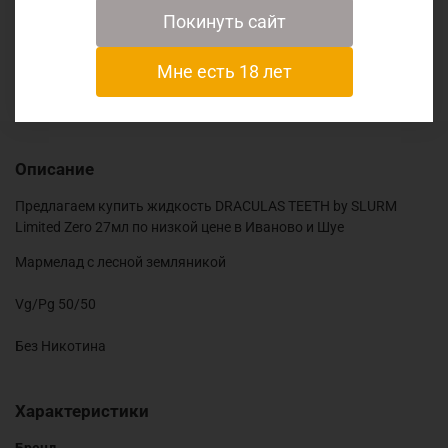
Покинуть сайт
Отзывы
Мне есть 18 лет
Описание
Предлагаем купить жидкость DRACULAS TEETH by SLURM
Limited Zero 27мл по низкой цене в Иваново и Шуе
Мармелад с лесной земляникой
Vg/Pg 50/50
Без Никотина
Характеристики