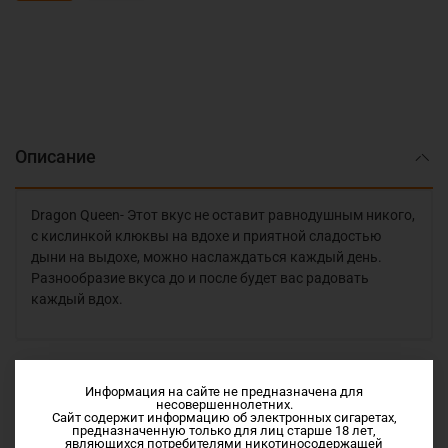
Описание
Dragon Queen- Этот вкус не оставит равнодушным никого,
с кислинкой клюквы на вдохе и приятной сладостью
дыни на выдохе, можно наслаждаться каждый день.
Разнообразие вкуса до и после будет вас радовать
каждый вдох.
Характеристики
Информация на сайте не предназначена для
несовершеннолетних.
Сайт содержит информацию об электронных сигаретах,
предназначенную только для лиц старше 18 лет,
Отзывы
являющихся потребителями никотиносодержащей