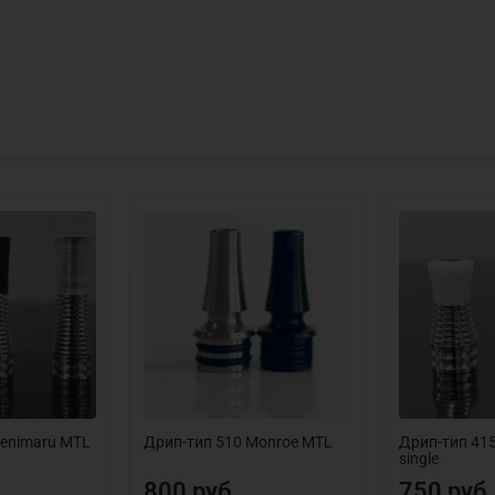
Benimaru MTL
Дрип-тип 510 Monroe MTL
Дрип-тип 415
single
800 руб
750 руб