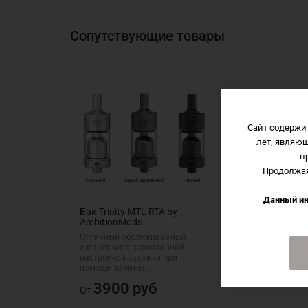
Сопутствующие товары
Сайт содержи
лет, являю
п
Продолжая
Данный ин
Бак Trinity MTL RTA by
AmbitionMods
Отличный обслуживаемый
сигаретник с вариативной
настройкой затяжки при
помощи замены...
3900 руб
От