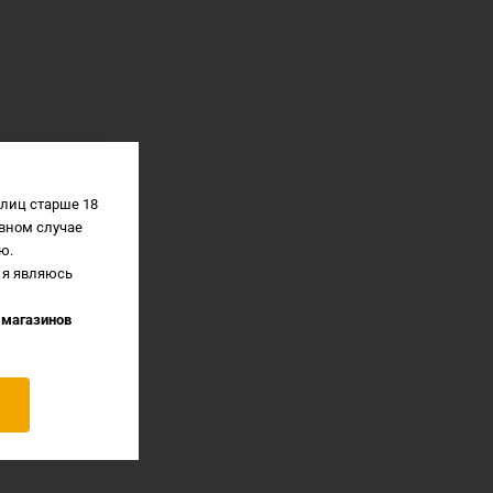
лиц старше 18
вном случае
ю.
 я являюсь
 магазинов