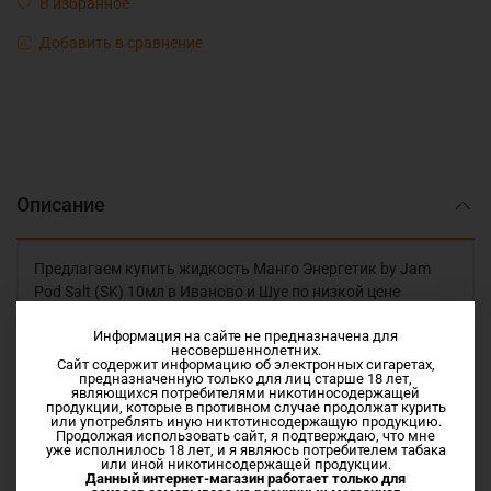
В избранное
Добавить в сравнение
Описание
Предлагаем купить жидкость Манго Энергетик by Jam
Pod Salt (SK) 10мл в Иваново и Шуе по низкой цене
Информация на сайте не предназначена для
Коктейль из бодрящего энергетика с кусочками
несовершеннолетних.
тропического сладкого манго.
Сайт содержит информацию об электронных сигаретах,
предназначенную только для лиц старше 18 лет,
являющихся потребителями никотиносодержащей
Vg/Pg 50/50
продукции, которые в противном случае продолжат курить
или употреблять иную никтотинсодержащую продукцию.
Продолжая использовать сайт, я подтверждаю, что мне
уже исполнилось 18 лет, и я являюсь потребителем табака
Nic Salt Soft Hit
или иной никотинсодержащей продукции.
Данный интернет-магазин работает только для