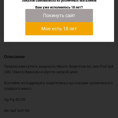
заказов самовывоза из
розничных магазинов
Вам уже исполнилось 18 лет?
Характеристики
Покинуть сайт
Отзывы
Мне есть 18 лет
Описание
Предлагаем купить жидкость Манго Энергетик by Jam Pod Salt
(SK) 10мл в Иваново и Шуе по низкой цене
Коктейль из бодрящего энергетика с кусочками тропического
сладкого манго.
Vg/Pg 50/50
Nic Salt Soft Hit