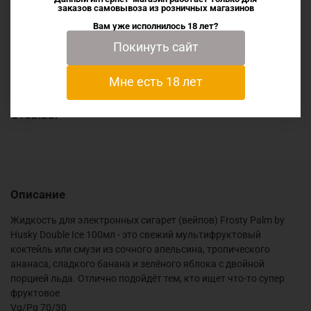
транспортными компаниями. На рынке вейпинга с 2016
заказов самовывоза из
розничных магазинов
года.
Вам уже исполнилось 18 лет?
Покинуть сайт
Характеристики
Мне есть 18 лет
Отзывы
Описание
Жидкость для электронных сигарет (вейпов) Frosty Palm by
Husky Double Ice 100мл - это свежий мультифруктовый
коктейль или смузи из сочного апельсина, тропического
ананаса, сладкого банана и зелёного яблока с двойной
порцией льда. Отлично подойдёт тем, кто ищет что-то супер
фруктовое
Vg/Pg 70/30