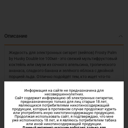
Описание
Жидкость для электронных сигарет (вейпов) Frosty Palm
by Husky Double Ice 100мл - это свежий мультифруктовый
коктейль или смузи из сочного апельсина, тропического
ананаса, сладкого банана и зелёного яблока с двойной
порцией льда. Отлично подойдёт тем, кто ищет что-то
супер фруктовое
Vg/Pg 70/30
Информация на сайте не предназначена для
несовершеннолетних.
Сайт содержит информацию об электронных сигаретах,
предназначенную только для лиц старше 18 лет,
являющихся потребителями никотиносодержащей
купить Жидкость для электронных сигарет (вейпов)
продукции, которые в противном случае продолжат курить
Frosty Palm by Husky Double Ice 100мл можно в нашем
или употреблять иную никтотинсодержащую продукцию.
Продолжая использовать сайт, я подтверждаю, что мне
интернет-магазине. Отправляем Почтой России и Сдэком.
уже исполнилось 18 лет, и я являюсь потребителем табака
или иной никотинсодержащей продукции.
Низкие цены на доставку, имеем договора с
Данный интернет-магазин работает только для