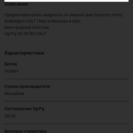
Описание
Предлагаем купить жидкость по низкой цене Grape by Horny
Bubblegum SALT 10мл в Иваново и Шуе.
Виноградный баблгам
Vg/Pg 50/50 NIC SALT
Характеристики
Бренд
HORNY
Страна производителя
Малайзия
Соотношение Vg/Pg
50/50
Вкусовая стилистика