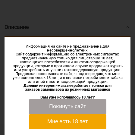
Описание
Предлагаем купить жидкость по низкой цене Grape by
Информация на сайте не предназначена для
несовершеннолетних.
Horny Bubblegum SALT 10мл в Иваново и Шуе.
Сайт содержит информацию об электронных сигаретах,
Виноградный баблгам
предназначенную только для лиц старше 18 лет,
являющихся потребителями никотиносодержащей
Vg/Pg 50/50 NIC SALT
продукции, которые в противном случае продолжат курить
или употреблять иную никтотинсодержащую продукцию.
Продолжая использовать сайт, я подтверждаю, что мне
уже исполнилось 18 лет, и я являюсь потребителем табака
или иной никотинсодержащей продукции.
Характеристики
Данный интернет-магазин работает только для
заказов самовывоза из
розничных магазинов
Вам уже исполнилось 18 лет?
Отзывы
Покинуть сайт
Мне есть 18 лет