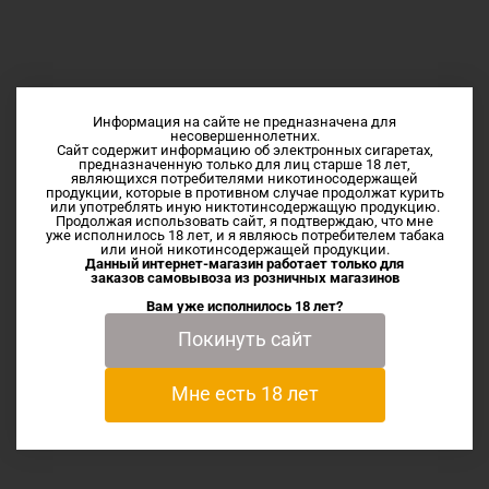
Информация на сайте не предназначена для
Описание
несовершеннолетних.
Сайт содержит информацию об электронных сигаретах,
предназначенную только для лиц старше 18 лет,
являющихся потребителями никотиносодержащей
Ещё один великолепный лимонад от Мексиканца,
продукции, которые в противном случае продолжат курить
или употреблять иную никтотинсодержащую продукцию.
слушайте рецепт: Хорошая горсть лесных ягод + немного
Продолжая использовать сайт, я подтверждаю, что мне
винограда, и всё в морозилку на сутки.
уже исполнилось 18 лет, и я являюсь потребителем табака
или иной никотинсодержащей продукции.
Купить эту жидкость можно в нашем интернет-магазине с
Данный интернет-магазин работает только для
заказов самовывоза из
розничных магазинов
доставкой , или в розничных вейп шопах иваново и шуя
Вам уже исполнилось 18 лет?
Покинуть сайт
Характеристики
Мне есть 18 лет
Отзывы