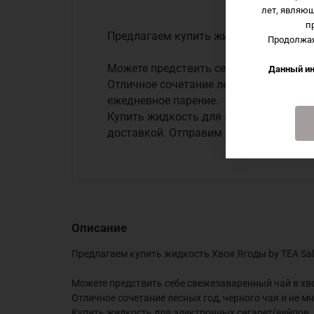
лет, являю
п
Предлагаем купить жидкость Хвоя Ягод
Продолжая
Можете предствить себе свежезаваренн
Данный ин
Отличное сочетание лесных год, черног
ежедневное парение.
Купить жидкость для электронных сигар
доставкой. Отправим в день заказа, до
Описание
Предлагаем купить жидкость Хвоя Ягоды by TEA Sal
Можете предствить себе свежезаваренный чай в хвой
Отличное сочетание лесных год, черного чая и не м
Купить жидкость для электронных сигарет(вейпов, по