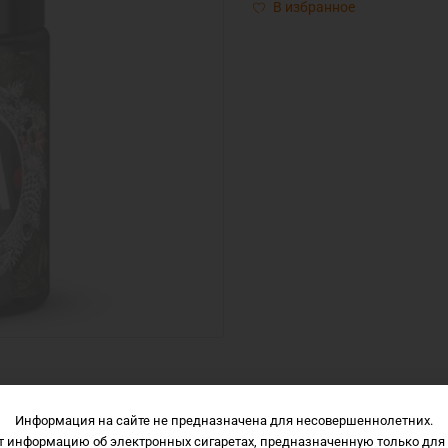
В избранное
Описание
Характеристики
Отзывы
Информация на сайте не предназначена для несовершеннолетних.
т информацию об электронных сигаретах, предназначенную только для 