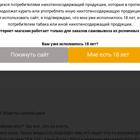
щихся потребителями никотиносодержащей продукции, которые в проти
родолжат курить или употреблять иную никтотинсодержащую продукци
ы by TEA Salt 30мл по низкой цене
 использовать сайт, я подтверждаю, что мне уже исполнилось 18 лет, и
потребителем табака или иной никотинсодержащей продукции.
ый чай в хвойном лесу? Так вот, это он и есть.
тернет-магазин работает только для заказов самовывоза из
розничных
о чая и не много хвои. Такая жидкость подойдет тем, кто и
Вам уже исполнилось 18 лет?
ет(вейпов, под систем) TEA Salt - Хвоя Ягоды 30мл в интерн
Покинуть сайт
Мне есть 18 лет
ставка по городу, области, а так же и по Всей России.
t 30мл по низкой цене
ном лесу? Так вот, это он и есть.
ного хвои. Такая жидкость подойдет тем, кто ищет что-то вкусное д
д систем) TEA Salt - Хвоя Ягоды 30мл в интернет-магазине lightclo