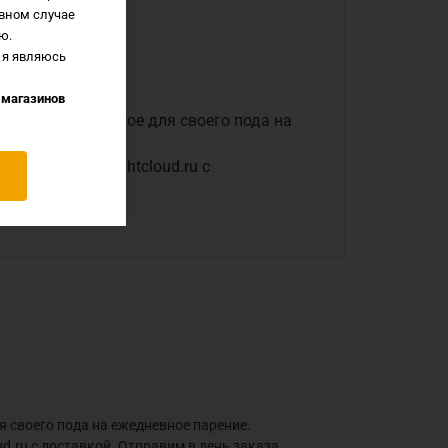
вном случае
ю.
 я являюсь
 магазинов
щет что-то вкусное для своего пода на
ет-магазине lightcloud.ru с
ля своего пода на ежедневное парение.
ud.ru с доставкой. Отправим в день заказа,