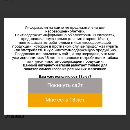
Информация на сайте не предназначена для
несовершеннолетних.
Сайт содержит информацию об электронных сигаретах,
предназначенную только для лиц старше 18 лет,
Описание
являющихся потребителями никотиносодержащей
продукции, которые в противном случае продолжат курить
или употреблять иную никтотинсодержащую продукцию.
Продолжая использовать сайт, я подтверждаю, что мне
уже исполнилось 18 лет, и я являюсь потребителем табака
Сменный испаритель для набора Reno от компании
или иной никотинсодержащей продукции.
Suorin.
Данный интернет-магазин работает только для
заказов самовывоза из
розничных магазинов
Сопротивление 1.0ohm. Затяжка тугая, аналоговая, MTL.
Вам уже исполнилось 18 лет?
Нагревательный элемент сетка(mesh)
Покинуть сайт
Характеристики
Мне есть 18 лет
Отзывы