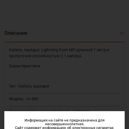
Описание
Кабель зарядки
Lightning 8-pin MFI длинной 1 метр и
пропускной способностью 2.1 ампера.
Характеристики:
Тип - Кабель зарядки
Модель - A1480
Разъем мобильного устройства - Lightning
Информация на сайте не предназначена для
несовершеннолетних.
Разъем 2 - USB
Сайт содержит информацию об электронных сигаретах,