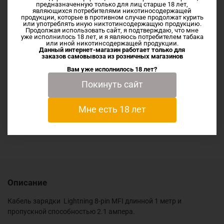
предназначенную только для лиц старше 18 лет,
являющихся потребителями никотиносодержащей
Длина кабеля - 1 м
продукции, которые в противном случае продолжат курить
или употреблять иную никтотинсодержащую продукцию.
Продолжая использовать сайт, я подтверждаю, что мне
Пропускной ток - 2100 мА
уже исполнилось 18 лет, и я являюсь потребителем табака
или иной никотинсодержащей продукции.
Данный интернет-магазин работает только для
заказов самовывоза из
розничных магазинов
Стандарт USB - 2.0
Вам уже исполнилось 18 лет?
Покинуть сайт
Характеристики
Мне есть 18 лет
Отзывы
Описание
Кабель зарядки
Lightning 8-pin MFI длинной 1 метр и
пропускной способностью 2.1 ампера.