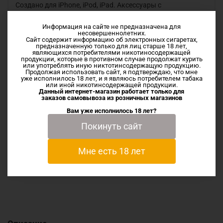
Создано для iPhone, iPod, iPad. Аксессуары с
сертификацией MFi имеют наклейку на коробке
соответствующего знака и легко проверяются на
Информация на сайте не предназначена для
несовершеннолетних.
официальном сайте Apple.
Сайт содержит информацию об электронных сигаретах,
предназначенную только для лиц старше 18 лет,
являющихся потребителями никотиносодержащей
Купить Кабель USB/Lightning Xiaomi ZMI MFi 100см в
продукции, которые в противном случае продолжат курить
или употреблять иную никтотинсодержащую продукцию.
Иваново и Шуе можно в наших магазинах, а так же в
Продолжая использовать сайт, я подтверждаю, что мне
нашем интернет-магазине с доставкой.
уже исполнилось 18 лет, и я являюсь потребителем табака
или иной никотинсодержащей продукции.
Отправляем оперативно в день заказа через СДЭК или
Данный интернет-магазин работает только для
заказов самовывоза из
розничных магазинов
Почту России.
Вам уже исполнилось 18 лет?
Покинуть сайт
Характеристики
Мне есть 18 лет
Отзывы