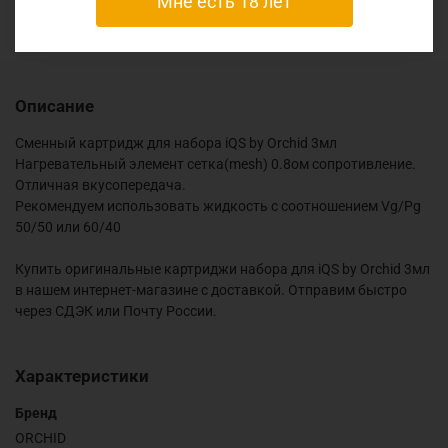
Мне есть 18 лет
Описание
Сменный картридж для набора iQS by Orchid 3мл
Нагревательный элемент сетка(mesh) 0.8ом сопротивление.
Отличная вкусопередача.
Рекомендуем использовать жидкость с соотношением Vg/Pg
50/50 или 60/40
Купить оригинальные картриджи набора для iQS by Orchid 3мл
в нашем интернет-магазине с доставкой. Отправим быстро
через СДЭК или Почту России.
Характеристики
Бренд
ORCHID