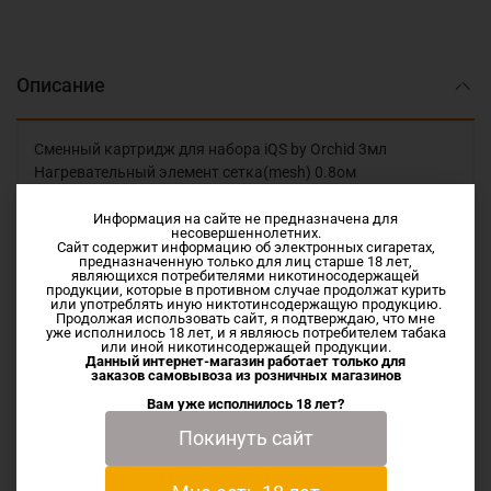
Описание
Сменный картридж для набора iQS by Orchid 3мл
Нагревательный элемент сетка(mesh) 0.8ом
сопротивление. Отличная вкусопередача.
Рекомендуем использовать жидкость с соотношением
Информация на сайте не предназначена для
несовершеннолетних.
Vg/Pg 50/50 или 60/40
Сайт содержит информацию об электронных сигаретах,
предназначенную только для лиц старше 18 лет,
являющихся потребителями никотиносодержащей
Купить оригинальные картриджи набора для iQS by Orchid
продукции, которые в противном случае продолжат курить
или употреблять иную никтотинсодержащую продукцию.
3мл в нашем интернет-магазине с доставкой. Отправим
Продолжая использовать сайт, я подтверждаю, что мне
уже исполнилось 18 лет, и я являюсь потребителем табака
быстро через СДЭК или Почту России.
или иной никотинсодержащей продукции.
Данный интернет-магазин работает только для
заказов самовывоза из
розничных магазинов
Вам уже исполнилось 18 лет?
Характеристики
Покинуть сайт
Отзывы