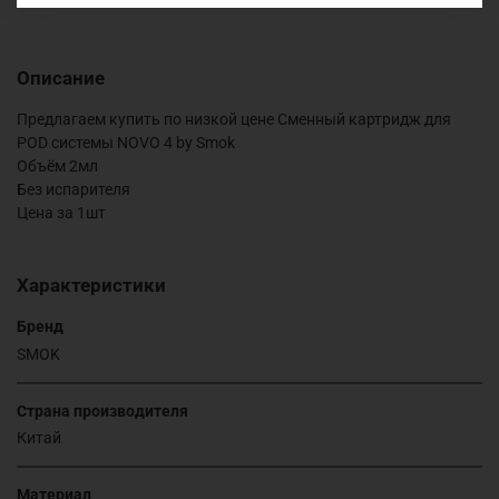
Описание
Предлагаем купить по низкой цене Сменный картридж для
POD системы NOVO 4 by Smok
Объём 2мл
Без испарителя
Цена за 1шт
Характеристики
Бренд
SMOK
Страна производителя
Китай
Материал