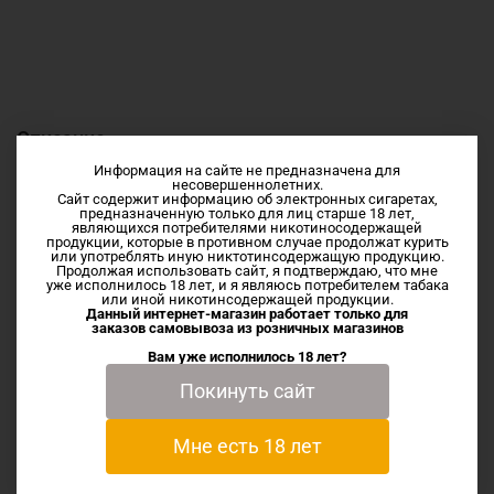
Описание
Информация на сайте не предназначена для
несовершеннолетних.
Сайт содержит информацию об электронных сигаретах,
Предлагаем купить по низкой цене Сменный картридж
предназначенную только для лиц старше 18 лет,
для POD системы NOVO 4 by Smok
являющихся потребителями никотиносодержащей
продукции, которые в противном случае продолжат курить
Объём 2мл
или употреблять иную никтотинсодержащую продукцию.
Продолжая использовать сайт, я подтверждаю, что мне
Без испарителя
уже исполнилось 18 лет, и я являюсь потребителем табака
Цена за 1шт
или иной никотинсодержащей продукции.
Данный интернет-магазин работает только для
заказов самовывоза из
розничных магазинов
Вам уже исполнилось 18 лет?
Характеристики
Покинуть сайт
Отзывы
Мне есть 18 лет