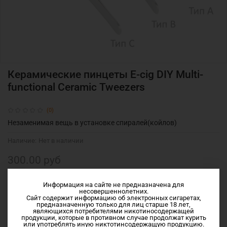
Керамические пинцеты E-cig DIY Multi-
functional Ceramic Tweezers
(0)
Незаменимая вещь в установке спиралей(койлов)
Наличие:
Нет в наличии
300.00 руб
В избранное
Информация на сайте не предназначена для
несовершеннолетних.
Сайт содержит информацию об электронных сигаретах,
Добавить в сравнение
предназначенную только для лиц старше 18 лет,
являющихся потребителями никотиносодержащей
продукции, которые в противном случае продолжат курить
или употреблять иную никтотинсодержащую продукцию.