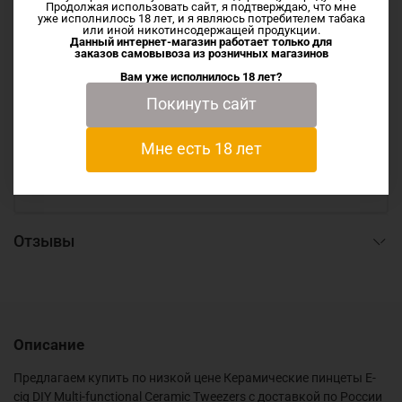
Продолжая использовать сайт, я подтверждаю, что мне
уже исполнилось 18 лет, и я являюсь потребителем табака
или иной никотинсодержащей продукции.
Данный интернет-магазин работает только для
заказов самовывоза из
розничных магазинов
Вам уже исполнилось 18 лет?
Описание
Покинуть сайт
Предлагаем купить по низкой цене Керамические
Мне есть 18 лет
пинцеты E-cig DIY Multi-functional Ceramic Tweezers с
доставкой по России
Отзывы
Описание
Предлагаем купить по низкой цене Керамические пинцеты E-
cig DIY Multi-functional Ceramic Tweezers с доставкой по России