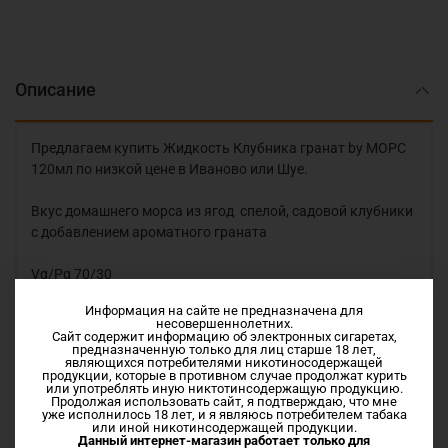
Описание
Предлагаем купить Жидкость Клубника гранат by МОРС
120мл по низкой цене в Иваново или Шуе.
Вкус домашнего морса из ягод спелой, садовой клубники
с добавлением ароматного граната
Vg/Pg 70/30
Информация на сайте не предназначена для
В комплекте с жидкостью оригинальный 100% хлопок
несовершеннолетних.
PUFF
Сайт содержит информацию об электронных сигаретах,
предназначенную только для лиц старше 18 лет,
являющихся потребителями никотиносодержащей
продукции, которые в противном случае продолжат курить
или употреблять иную никтотинсодержащую продукцию.
Продолжая использовать сайт, я подтверждаю, что мне
уже исполнилось 18 лет, и я являюсь потребителем табака
или иной никотинсодержащей продукции.
Данный интернет-магазин работает только для