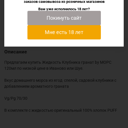
Характеристики
заказов самовывоза из
розничных магазинов
Вам уже исполнилось 18 лет?
Покинуть сайт
Отзывы
Мне есть 18 лет
Описание
Предлагаем купить Жидкость Клубника гранат by МОРС
120мл по низкой цене в Иваново или Шуе.
Вкус домашнего морса из ягод спелой, садовой клубники с
добавлением ароматного граната
Vg/Pg 70/30
В комплекте с жидкостью оригинальный 100% хлопок PUFF