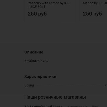
Rasberry with Lemon by ICE
Mango by ICE J
JUICE 30ml
250 руб
250 руб
Описание
Клубника-Киви
Характеристики
Бренд
P
Наши розничные магазины
ТРЦ Серебряный Город
Куконковых
Шуя