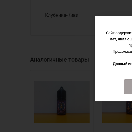
Клубника-Киви
Сайт содержи
лет, являю
п
Продолжая
Аналогичные товары
Данный ин