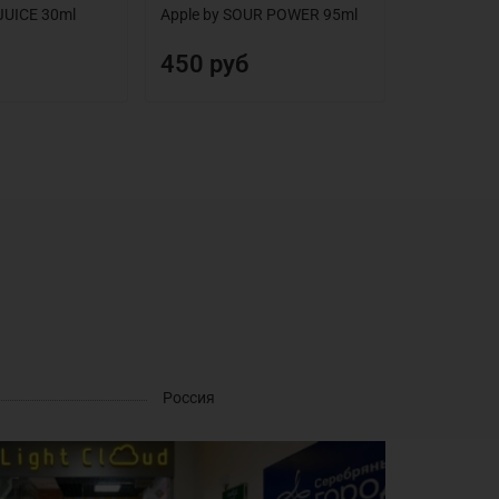
 JUICE 30ml
Apple by SOUR POWER 95ml
Orange\Tan
POWER 95
450 руб
450 ру
Россия