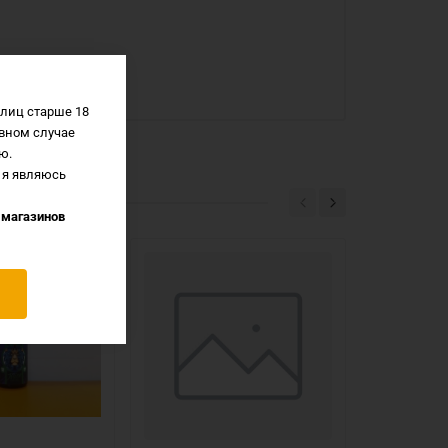
лиц старше 18
вном случае
ю.
 я являюсь
 магазинов