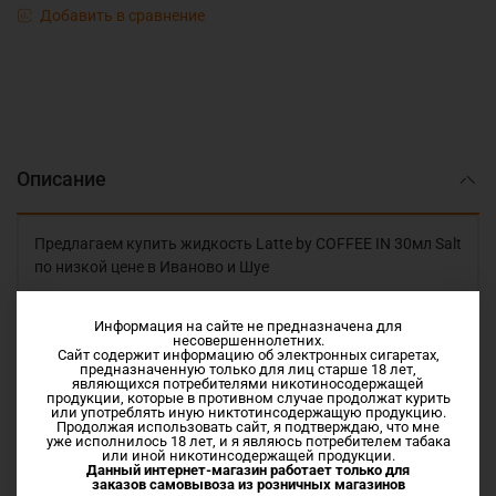
Добавить в сравнение
Описание
Предлагаем купить жидкость Latte by COFFEE IN 30мл Salt
по низкой цене в Иваново и Шуе
Latte - Ароматный кофейный напиток с плотным
Информация на сайте не предназначена для
молочным вкусом
несовершеннолетних.
Сайт содержит информацию об электронных сигаретах,
предназначенную только для лиц старше 18 лет,
NIC SALT
являющихся потребителями никотиносодержащей
продукции, которые в противном случае продолжат курить
или употреблять иную никтотинсодержащую продукцию.
Продолжая использовать сайт, я подтверждаю, что мне
Vg/Pg 50/50
уже исполнилось 18 лет, и я являюсь потребителем табака
или иной никотинсодержащей продукции.
Данный интернет-магазин работает только для
заказов самовывоза из
розничных магазинов