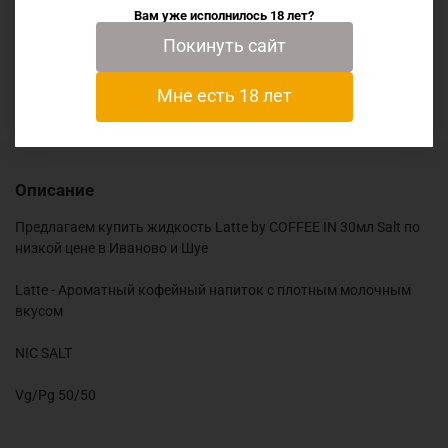
Характеристики
Вам уже исполнилось 18 лет?
Покинуть сайт
Отзывы
Мне есть 18 лет
Описание
Предлагаем купить жидкость Latte by COFFEE IN 30мл Salt по
низкой цене в Иваново и Шуе
Latte - Ароматный кофейный напиток с плотным молочным
вкусом
NIC SALT
Vg/Pg 50/50