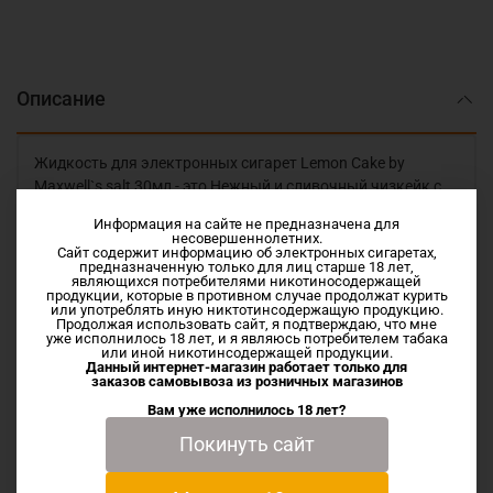
Описание
Жидкость для электронных сигарет Lemon Cake by
Maxwell`s salt 30мл - это Нежный и сливочный чизкейк с
лимонной начинкой. Дааа... перед этим десертом устоять
Информация на сайте не предназначена для
не возможно. Теперь и на солевом.
несовершеннолетних.
Сайт содержит информацию об электронных сигаретах,
Vg/Pg 50/50
предназначенную только для лиц старше 18 лет,
являющихся потребителями никотиносодержащей
продукции, которые в противном случае продолжат курить
Купить и заказать с доставкой по всей России можно в
или употреблять иную никтотинсодержащую продукцию.
нашем интернет-магазине. Закупаем жидкость на прямую
Продолжая использовать сайт, я подтверждаю, что мне
уже исполнилось 18 лет, и я являюсь потребителем табака
у производителя или дистрибьютора. Оригинальные
или иной никотинсодержащей продукции.
Данный интернет-магазин работает только для
товары. Отправим в день оплаты заказа.
заказов самовывоза из
розничных магазинов
Вам уже исполнилось 18 лет?
Покинуть сайт
Характеристики