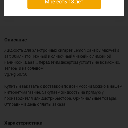
Мне есть 18 лет
Отзывы
Описание
Жидкость для электронных сигарет Lemon Cake by Maxwell`s
salt 30мл - это Нежный и сливочный чизкейк с лимонной
начинкой. Дааа... перед этим десертом устоять не возможно.
Теперь и на солевом.
Vg/Pg 50/50
Купить и заказать с доставкой по всей России можно в нашем
интернет-магазине. Закупаем жидкость на прямую у
производителя или дистрибьютора. Оригинальные товары.
Отправим в день оплаты заказа.
Характеристики