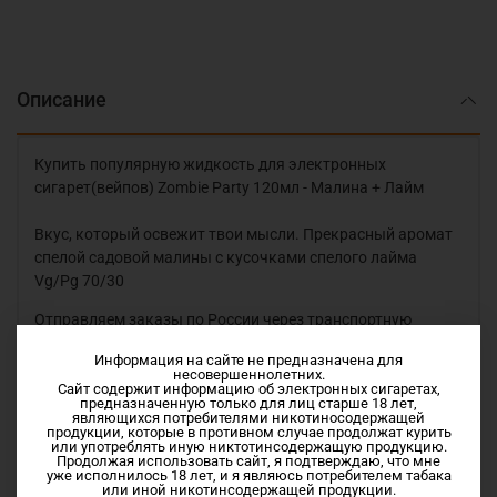
Описание
Купить популярную жидкость для электронных
сигарет(вейпов) Zombie Party 120мл - Малина + Лайм
Вкус, который освежит твои мысли. Прекрасный аромат
спелой садовой малины с кусочками спелого лайма
Vg/Pg 70/30
Отправляем заказы по России через транспортную
компанию СДЭК или Почтой России.
Информация на сайте не предназначена для
Примерные сроки доставки до Владимира, Вологды,
несовершеннолетних.
Москвы, Нижнего-Новгорода, Костромы и Ярославля 1-3
Сайт содержит информацию об электронных сигаретах,
предназначенную только для лиц старше 18 лет,
дня. До Санкт-Петербурга, Новосибирска,
являющихся потребителями никотиносодержащей
продукции, которые в противном случае продолжат курить
Краснодарского Края 2-4дня.
или употреблять иную никтотинсодержащую продукцию.
Продолжая использовать сайт, я подтверждаю, что мне
уже исполнилось 18 лет, и я являюсь потребителем табака
или иной никотинсодержащей продукции.