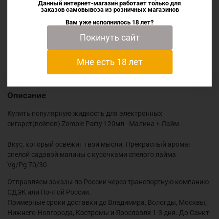
Данный интернет-магазин работает только для
Характеристики
заказов самовывоза из
розничных магазинов
Вам уже исполнилось 18 лет?
Покинуть сайт
Отзывы
Мне есть 18 лет
Описание
Купить популярную жидкость для электронных
сигарет(вейпов) Zombie Party 120мл - Малина + Лайм
Вкус, который освежит твои мысли. Прекрасный аромат
спелой садовой малины с кусочками спелого лайма
Vg/Pg 70/30
Отправляем заказы по России через транспортную компанию
СДЭК или Почтой России.
Примерные сроки доставки до Владимира, Вологды, Москвы,
Нижнего-Новгорода, Костромы и Ярославля 1-3 дня. До Санкт-