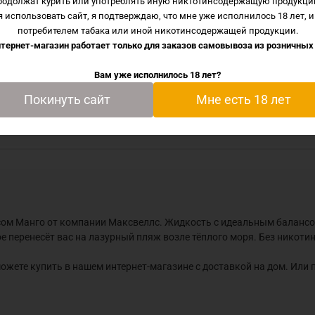
родолжат курить или употреблять иную никтотинсодержащую продукци
 использовать сайт, я подтверждаю, что мне уже исполнилось 18 лет, и
потребителем табака или иной никотинсодержащей продукции.
йпов) со вкусом Манго от компании Максвеллс. Жидкость 
тернет-магазин работает только для заказов самовывоза из
розничных
го и спелого тропического манго, которое перенесёт вас 
ком для простого добавления никотинового бустера.
Вам уже исполнилось 18 лет?
100ml вы сможете купить в нашем интернет-магазине с до
Покинуть сайт
Мне есть 18 лет
ся в городах Иваново и Шуя.
усом Манго от компании Максвеллс. Жидкость с идеальным баланс
ое перенесёт вас на лазурный пляж возле тёплого моря. Без никоти
ете купить в нашем интернет-магазине с доставкой на дом. Или 