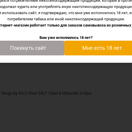
щихся потребителями никотиносодержащей продукции, которые в проти
родолжат курить или употреблять иную никтотинсодержащую продукци
 использовать сайт, я подтверждаю, что мне уже исполнилось 18 лет, и
 цене Mango Tango by KILO Sour SALT 10мл в Иваново и Ш
потребителем табака или иной никотинсодержащей продукции.
тернет-магазин работает только для заказов самовывоза из
розничных
Вам уже исполнилось 18 лет?
Покинуть сайт
Мне есть 18 лет
Tango by KILO Sour SALT 10мл в Иваново и Шуе.