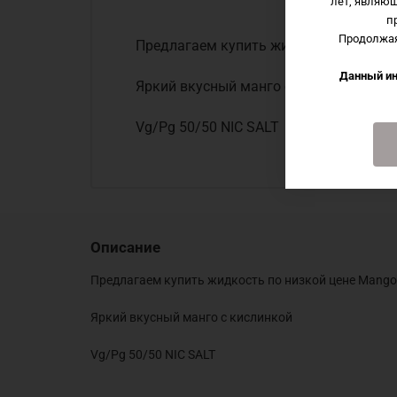
лет, являю
п
Продолжая
Предлагаем купить жидкость по низкой
Данный ин
Яркий вкусный манго с кислинкой
Vg/Pg 50/50 NIC SALT
Описание
Предлагаем купить жидкость по низкой цене Mango 
Яркий вкусный манго с кислинкой
Vg/Pg 50/50 NIC SALT