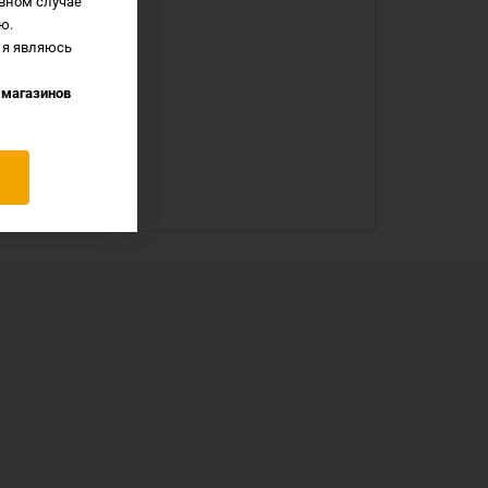
вном случае
ю.
 я являюсь
уе.
 магазинов