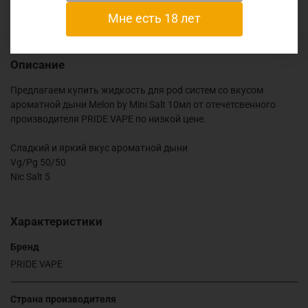
Мне есть 18 лет
Описание
Предлагаем купить жидкость для pod систем со вкусом
ароматной дыни Melon by Mini Salt 10мл от отечетсвенного
производителя PRIDE VAPE по низкой цене.
Сладкий и яркий вкус ароматной дыни
Vg/Pg 50/50
Nic Salt 5
Характеристики
Бренд
PRIDE VAPE
Страна производителя