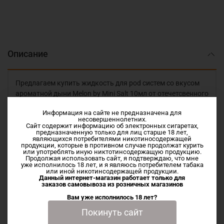
Описание
Предлагаем купить жидкость для pod систем со вкусом
ароматной дыни Melon by Mini Salt 10мл от отечетсвенного
производителя PRIDE VAPE по низкой цене.
Информация на сайте не предназначена для
несовершеннолетних.
Сладкий и яркий вкус ароматной дыни
Сайт содержит информацию об электронных сигаретах,
предназначенную только для лиц старше 18 лет,
Vg/Pg 50/50
являющихся потребителями никотиносодержащей
продукции, которые в противном случае продолжат курить
Nic Salt 5
или употреблять иную никтотинсодержащую продукцию.
Продолжая использовать сайт, я подтверждаю, что мне
уже исполнилось 18 лет, и я являюсь потребителем табака
или иной никотинсодержащей продукции.
Данный интернет-магазин работает только для
Характеристики
заказов самовывоза из
розничных магазинов
Вам уже исполнилось 18 лет?
Покинуть сайт
Отзывы