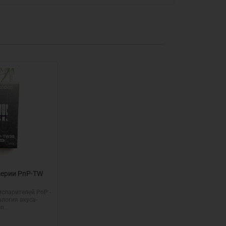
серии PnP-TW
испарителей PnP -
логия вкуса-
n...