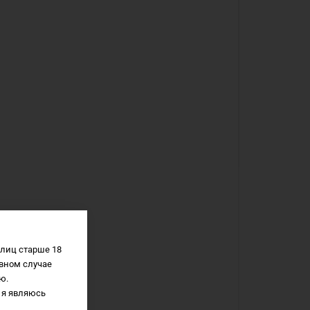
лиц старше 18
вном случае
ю.
 я являюсь