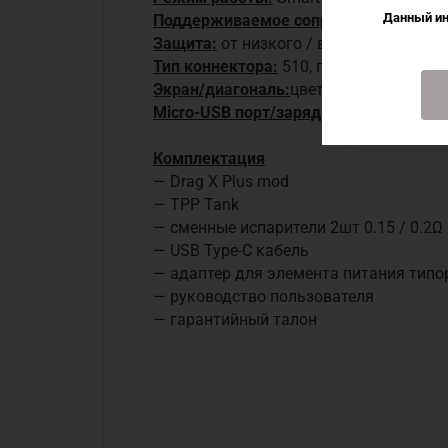
Данный ин
Поддерживаемое сопротивление:
0.1 
Защита:
от низкого / высокого сопрот
Тип коннектора:
510, пин подпружине
Экран/диагональ:
цветной, 0.96”
Micro-USB порт/зарядка:
Type-C, ток з
Комплектация
— Drag X Plus mod
— TPP Tank
— сменные испарители 2шт 0.15 / 0.2Ω
— USB Type-C кабель
— адаптер для элемента питания типо
— руководство пользователя
— гарантийный талон