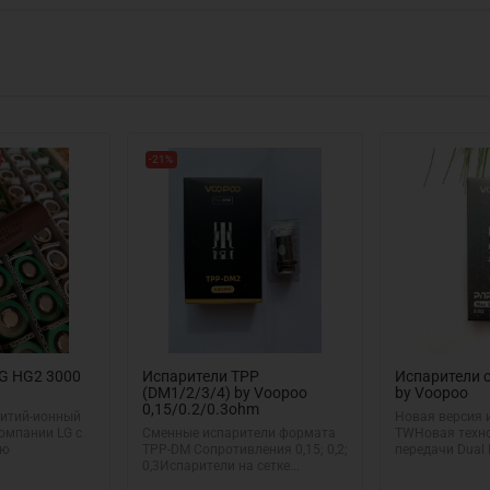
-21%
G HG2 3000
Испарители TPP
Испарители 
(DM1/2/3/4) by Voopoo
by Voopoo
0,15/0.2/0.3ohm
итий-ионный
Новая версия 
омпании LG с
Сменные испарители формата
TWНовая техно
ью
TPP-DM Сопротивления 0,15; 0,2;
передачи Dual I
0,3Испарители на сетке...