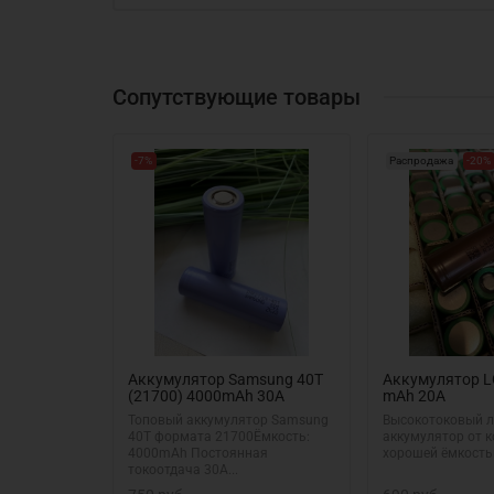
Сопутствующие товары
-7%
Распродажа
-20%
Аккумулятор Samsung 40T
Аккумулятор L
(21700) 4000mAh 30A
mAh 20A
Топовый аккумулятор Samsung
Высокотоковый л
40T формата 21700Ёмкость:
аккумулятор от к
4000mAh Постоянная
хорошей ёмкост
токоотдача 30A...