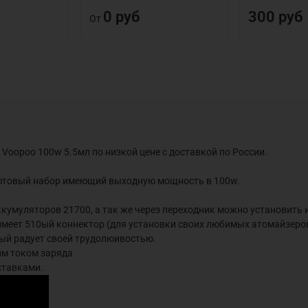
0 руб
300 руб
От
 Voopoo 100w 5.5мл по низкой цене с доставкой по России.
тартовый набор имеющий выходную мощность в 100w.
кумуляторов 21700, а так же через переходник можно установить и
имеет 510ый коннектор (для установки своих любимых атомайзеро
рый радует своей трудолюивостью.
им током заряда
ставками.