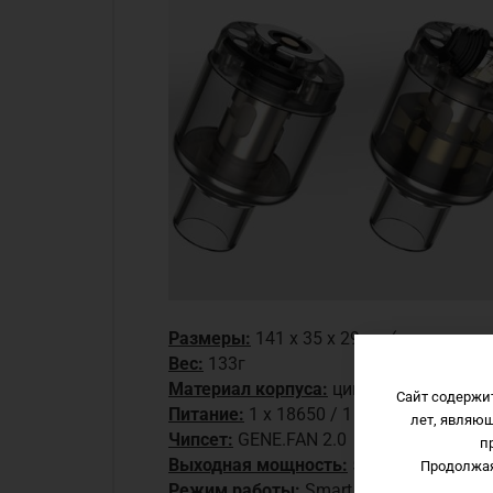
Размеры:
141 х 35 х 29мм (кит полнос
Вес:
133г
Материал корпуса:
цинковый сплав + 
Сайт содержи
Питание:
1 х 18650 / 1 х 21700
лет, являю
Чипсет:
GENE.FAN 2.0
п
Выходная мощность:
5 — 100Вт
Продолжая
Режим работы:
Smart mode, RBA mode