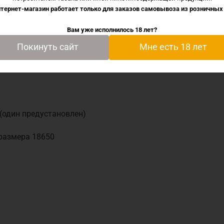
тернет-магазин работает только для заказов самовывоза из
розничных
— 3.0Ω
ивления, от перегрева, от короткого замыкания, от переза
Вам уже исполнилось 18 лет?
нный
Покинуть сайт
Мне есть 18 лет
арядки 2А
 (один предустановлен)
размера 18650