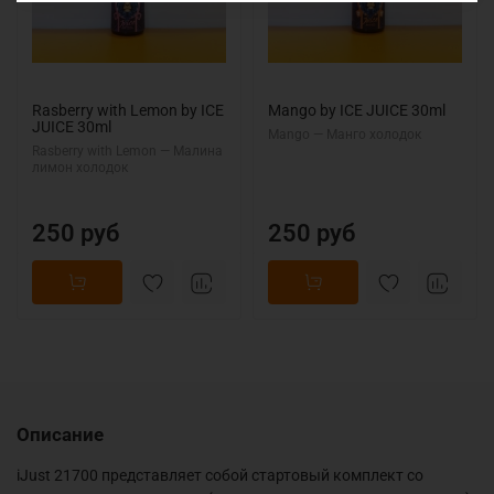
Rasberry with Lemon by ICE
Mango by ICE JUICE 30ml
JUICE 30ml
Mango — Манго холодок
Rasberry with Lemon — Малина
лимон холодок
250 руб
250 руб
Описание
iJust 21700 представляет собой стартовый комплект со