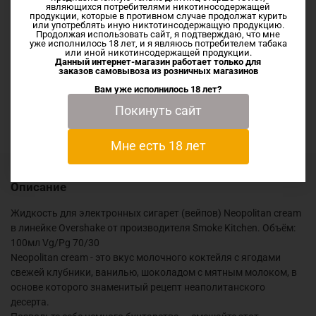
являющихся потребителями никотиносодержащей
ежедневно через СДЭК или Почту России.
продукции, которые в противном случае продолжат курить
или употреблять иную никтотинсодержащую продукцию.
Продолжая использовать сайт, я подтверждаю, что мне
уже исполнилось 18 лет, и я являюсь потребителем табака
или иной никотинсодержащей продукции.
Характеристики
Данный интернет-магазин работает только для
заказов самовывоза из
розничных магазинов
Вам уже исполнилось 18 лет?
Отзывы
Покинуть сайт
Мне есть 18 лет
Описание
Жидкость для электронных сигарет (вейпов) Neopolitan cream
в линейке Overshake от производителя Smoke Kitchen. Объём:
100мл Vg/Pg 70/30
Neopolitan cream - это вкус молочного коктейля с ягодами
свежей клубники, ванилью, шоколадом с мятным молоком, в
основе которого знаменитый рецепт неаполитанского
десерта.