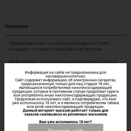
Описание
Предлагаем купить по низкой цене жидкость Pacific
Passion by I LOVE SALTS 30ml (MAD HATTER США)
Pacific Passion - Плотный и насыщенный микс, который
унесёт вас на тёплые берега у моря. Сочный ананас в
Информация на сайте не предназначена для
сочетании с кокосом и кусочками спелой садовой
несовершеннолетних.
клубникой.
Сайт содержит информацию об электронных сигаретах,
предназначенную только для лиц старше 18 лет,
являющихся потребителями никотиносодержащей
продукции, которые в противном случае продолжат курить
Vg/Pg 50/50
или употреблять иную никтотинсодержащую продукцию.
Продолжая использовать сайт, я подтверждаю, что мне
уже исполнилось 18 лет, и я являюсь потребителем табака
или иной никотинсодержащей продукции.
Данный интернет-магазин работает только для
Характеристики
заказов самовывоза из
розничных магазинов
Вам уже исполнилось 18 лет?
Покинуть сайт