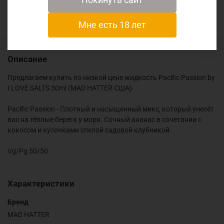
Отзывы
Мне есть 18 лет
Описание
Предлагаем купить по низкой цене жидкость Pacific Passion by
I LOVE SALTS 30ml (MAD HATTER США)
Pacific Passion - Плотный и насыщенный микс, который унесёт
вас на тёплые берега у моря. Сочный ананас в сочетании с
кокосом и кусочками спелой садовой клубникой.
Vg/Pg 50/50
Характеристики
Бренд
MAD HATTER