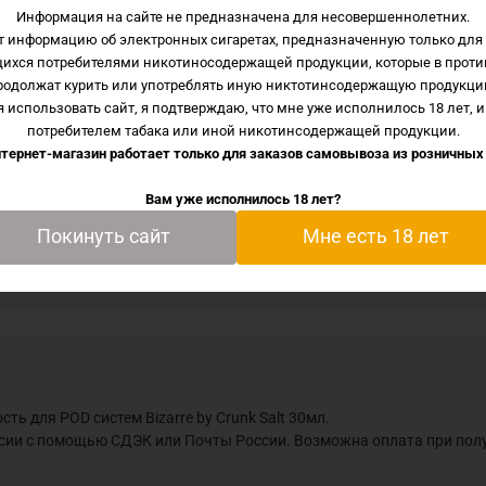
Информация на сайте не предназначена для несовершеннолетних.
т информацию об электронных сигаретах, предназначенную только для 
тавкой жидкость для POD систем Bizarre by Crunk Salt 30м
щихся потребителями никотиносодержащей продукции, которые в проти
ы по всей России с помощью СДЭК или Почты России. Воз
родолжат курить или употреблять иную никтотинсодержащую продукци
 использовать сайт, я подтверждаю, что мне уже исполнилось 18 лет, и
потребителем табака или иной никотинсодержащей продукции.
тернет-магазин работает только для заказов самовывоза из
розничных
ффин
Вам уже исполнилось 18 лет?
Покинуть сайт
Мне есть 18 лет
ть для POD систем Bizarre by Crunk Salt 30мл.
ссии с помощью СДЭК или Почты России. Возможна оплата при пол