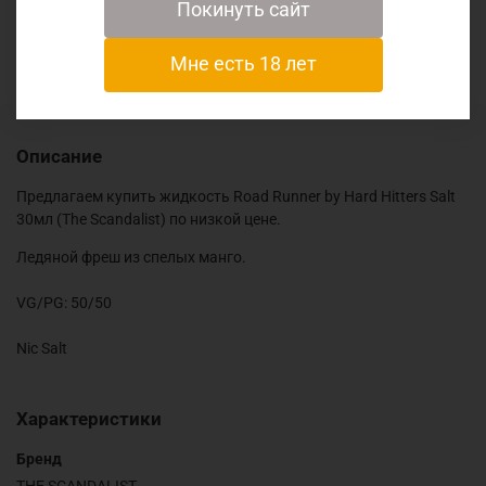
Покинуть сайт
Отзывы
Мне есть 18 лет
Описание
Предлагаем купить жидкость Road Runner by Hard Hitters Salt
30мл (The Scandalist) по низкой цене.
Ледяной фреш из спелых манго.
VG/PG: 50/50
Nic Salt
Характеристики
Бренд
THE SCANDALIST