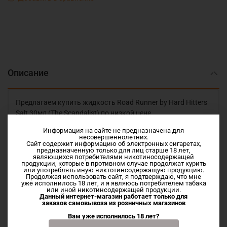
Описание
Предлагаем купить жидкость Road Runner by Hard Hitters
Salt 30мл (The Scandalist) по низкой цене.
Информация на сайте не предназначена для
Ледяной фреш из спелых манго.
несовершеннолетних.
Сайт содержит информацию об электронных сигаретах,
предназначенную только для лиц старше 18 лет,
VG/PG: 50/50
являющихся потребителями никотиносодержащей
продукции, которые в противном случае продолжат курить
или употреблять иную никтотинсодержащую продукцию.
Nic Salt
Продолжая использовать сайт, я подтверждаю, что мне
уже исполнилось 18 лет, и я являюсь потребителем табака
или иной никотинсодержащей продукции.
Данный интернет-магазин работает только для
заказов самовывоза из
розничных магазинов
Характеристики
Вам уже исполнилось 18 лет?