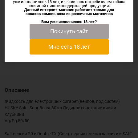
уже исполнилось 18 лет, и я являюсь потребителем табака
или иной никотинсодержащей продукции.
Отправляем заказы в день оплаты, СДЭКом, Деловыми
Данный интернет-магазин работает только для
Линиями, Почтой России.
заказов самовывоза из
розничных магазинов
Вам уже исполнилось 18 лет?
Покинуть сайт
Характеристики
Мне есть 18 лет
Отзывы
Описание
Жидкость для электронных сигарет(вейпов, под систем)
HUSKY Salt - Sour Beast 30мл Ледяное сочетание киви и
клубники
Vg/Pg 50/50
Salt версия 20 и Double TX (Спец. версия смесь классики и SALT