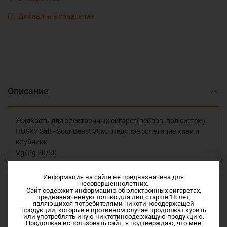
Добавить в сравнение
Описание
Жидкость для электронных сигарет(вейпов, под систем)
HUSKY Salt - Sour Beast 30мл Ледяное сочетание киви и
клубники
Vg/Pg 50/50
Salt версия 20 и Double TX (Спец. версия смесь классики и
Информация на сайте не предназначена для
несовершеннолетних.
SALT ник, дающая ощущения выраженной крепости, но не
Сайт содержит информацию об электронных сигаретах,
превышающая 20мг)
предназначенную только для лиц старше 18 лет,
являющихся потребителями никотиносодержащей
продукции, которые в противном случае продолжат курить
Купить данную жидкость вы сможете в нашем интернет-
или употреблять иную никтотинсодержащую продукцию.
Продолжая использовать сайт, я подтверждаю, что мне
магазине с доставкой на дом, на работу, в офис.