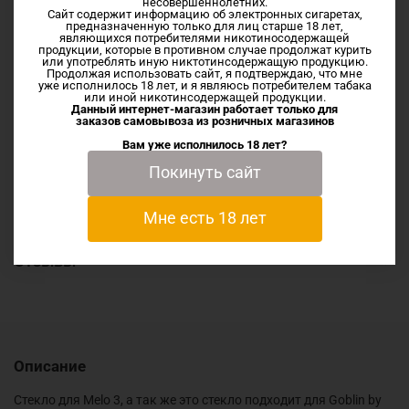
несовершеннолетних.
Сайт содержит информацию об электронных сигаретах,
предназначенную только для лиц старше 18 лет,
являющихся потребителями никотиносодержащей
продукции, которые в противном случае продолжат курить
или употреблять иную никтотинсодержащую продукцию.
Описание
Продолжая использовать сайт, я подтверждаю, что мне
уже исполнилось 18 лет, и я являюсь потребителем табака
или иной никотинсодержащей продукции.
Данный интернет-магазин работает только для
Стекло для Melo 3, а так же это стекло подходит для Goblin
заказов самовывоза из
розничных магазинов
by UD
Вам уже исполнилось 18 лет?
Покинуть сайт
Характеристики
Мне есть 18 лет
Отзывы
Описание
Стекло для Melo 3, а так же это стекло подходит для Goblin by