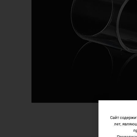
Сайт содержи
лет, являю
п
Продолжая