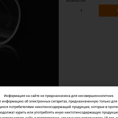
КОЛИЧЕСТВО
Информация на сайте не предназначена для несовершеннолетних.
т информацию об электронных сигаретах, предназначенную только для 
щихся потребителями никотиносодержащей продукции, которые в проти
Описание
Характеристики
Отзывы
родолжат курить или употреблять иную никтотинсодержащую продукци
 использовать сайт, я подтверждаю, что мне уже исполнилось 18 лет, и