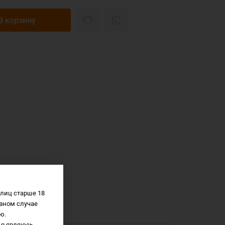
В корзину
лиц старше 18
вном случае
ю.
 я являюсь