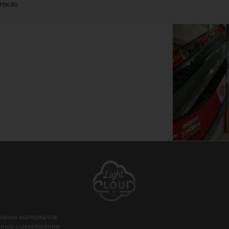
текло
рование материалов
лишь с разрешения