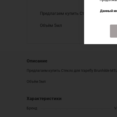
Данный ин
Предлагаем купить Стекло для Vapefly
Объём 5мл
Описание
Предлагаем купить Стекло для Vapefly Brunhilde MT
Объём 5мл
Характеристики
Бренд
V