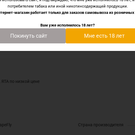
потребителем табака или иной никотинсодержащей продукции.
тернет-магазин работает только для заказов самовывоза из
розничных
 Brunhilde MTL RTA по низкой цене
Вам уже исполнилось 18 лет?
Покинуть сайт
Мне есть 18 лет
L RTA по низкой цене
apeFly
Страна производителя