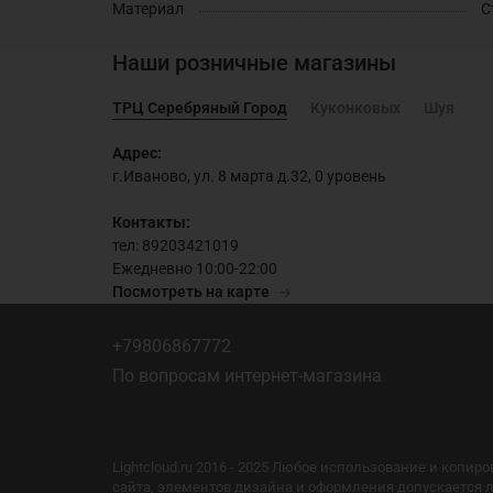
Материал
С
Наши розничные магазины
ТРЦ Серебряный Город
Куконковых
Шуя
Адрес:
г.Иваново, ул. 8 марта д.32, 0 уровень
Контакты:
тел: 89203421019
Ежедневно 10:00-22:00
Посмотреть на карте
+79806867772
По вопросам интернет-магазина
Lightcloud.ru 2016 - 2025 Любое использование и копи
сайта, элементов дизайна и оформления допускается 