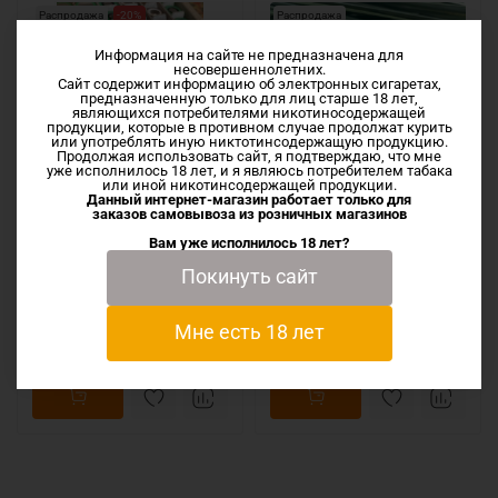
Распродажа
-20%
Распродажа
Информация на сайте не предназначена для
несовершеннолетних.
Сайт содержит информацию об электронных сигаретах,
предназначенную только для лиц старше 18 лет,
являющихся потребителями никотиносодержащей
продукции, которые в противном случае продолжат курить
или употреблять иную никтотинсодержащую продукцию.
Продолжая использовать сайт, я подтверждаю, что мне
уже исполнилось 18 лет, и я являюсь потребителем табака
или иной никотинсодержащей продукции.
Данный интернет-магазин работает только для
заказов самовывоза из
розничных магазинов
Аккумулятор LG HG2 3000
Аккумулятор LG HE4 2500
mAh 20A
mAh 25A
Вам уже исполнилось 18 лет?
Высокотоковый литий-ионный
Высокотоковый литий-ионный
Покинуть сайт
аккумулятор от компании LG с
аккумулятор от компании LG с
хорошей ёмкостью
хорошей ёмкостью
2500мАчТоко-отдача...
690 руб
Мне есть 18 лет
550 руб
500 руб