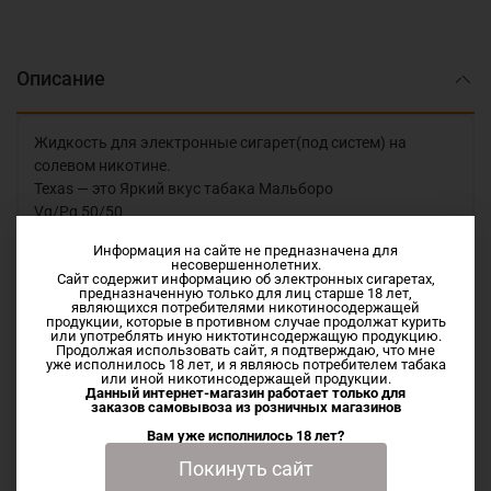
Описание
Жидкость для электронные сигарет(под систем) на
солевом никотине.
Texas — это Яркий вкус табака Мальборо
Vg/Pg 50/50
Информация на сайте не предназначена для
Отличная табачная жидкость для постоянного парения
несовершеннолетних.
Сайт содержит информацию об электронных сигаретах,
от компании NICVAPE
предназначенную только для лиц старше 18 лет,
являющихся потребителями никотиносодержащей
продукции, которые в противном случае продолжат курить
или употреблять иную никтотинсодержащую продукцию.
Продолжая использовать сайт, я подтверждаю, что мне
уже исполнилось 18 лет, и я являюсь потребителем табака
или иной никотинсодержащей продукции.
Характеристики
Данный интернет-магазин работает только для
заказов самовывоза из
розничных магазинов
Вам уже исполнилось 18 лет?
Отзывы
Покинуть сайт