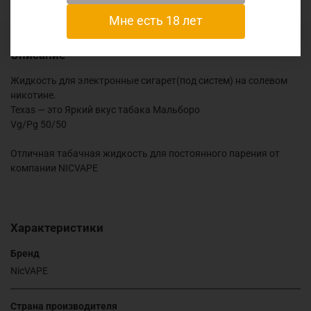
Мне есть 18 лет
Описание
Жидкость для электронные сигарет(под систем) на солевом
никотине.
Texas — это Яркий вкус табака Мальборо
Vg/Pg 50/50
Отличная табачная жидкость для постоянного парения от
компании NICVAPE
Характеристики
Бренд
NicVAPE
Страна производителя