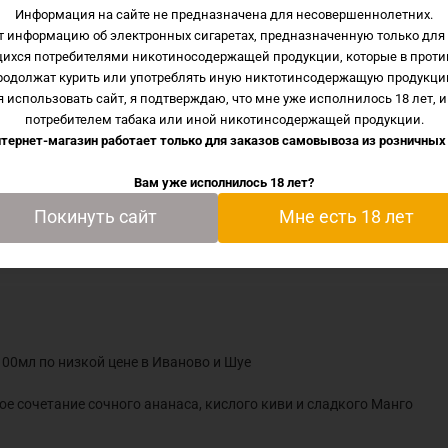
Информация на сайте не предназначена для несовершеннолетних.
т информацию об электронных сигаретах, предназначенную только для 
y MAXWELL`S 100мл по низкой цене в Иваново и Шуе
щихся потребителями никотиносодержащей продукции, которые в проти
родолжат курить или употреблять иную никтотинсодержащую продукци
алансированное сочетание сочного ананаса, кислого киви 
 использовать сайт, я подтверждаю, что мне уже исполнилось 18 лет, и
потребителем табака или иной никотинсодержащей продукции.
тернет-магазин работает только для заказов самовывоза из
розничных
Вам уже исполнилось 18 лет?
Покинуть сайт
Мне есть 18 лет
00мл по низкой цене в Иваново и Шуе
ое сочетание сочного ананаса, кислого киви и сладкого Манго