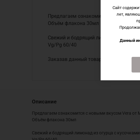
Сайт содержи
лет, являю
Предлагаем ознакомится с новыми вкус
п
Объём флакона 30мл
Продолжая
Свежий и бодрящий лимонад из огурца
Данный ин
Vg/Pg 60/40
Заказав данный товар вы сможете заб
Описание
Предлагаем ознакомится с новыми вкусом Vera от Ma
Объём флакона 30мл
Свежий и бодрящий лимонад из огурца с кусочками
Vg/Pg 60/40