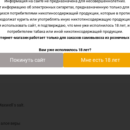
Информация на сайте не предназначена для несовершеннолетних.
т информацию об электронных сигаретах, предназначенную только для 
щихся потребителями никотиносодержащей продукции, которые в проти
ом Vera от Maxwell`s salt.
родолжат курить или употреблять иную никтотинсодержащую продукци
 использовать сайт, я подтверждаю, что мне уже исполнилось 18 лет, и
потребителем табака или иной никотинсодержащей продукции.
 с кусочками алое веры
тернет-магазин работает только для заказов самовывоза из
розничных
Вам уже исполнилось 18 лет?
рать его в наших розничных магазинах в городах Иваново
Покинуть сайт
Мне есть 18 лет
xwell`s salt.
 алое веры