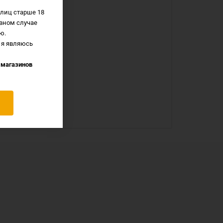
лиц старше 18
вном случае
ю.
 я являюсь
 магазинов
 и Шуя.