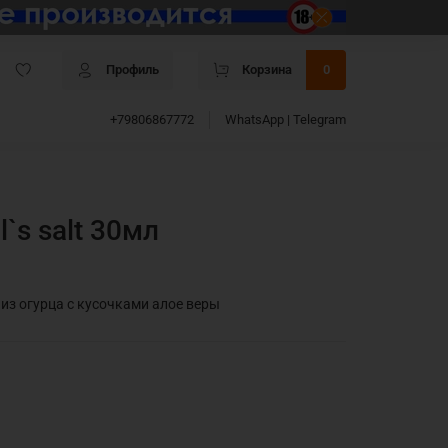
Профиль
Корзина
0
+79806867772
WhatsApp | Telegram
l`s salt 30мл
из огурца с кусочками алое веры