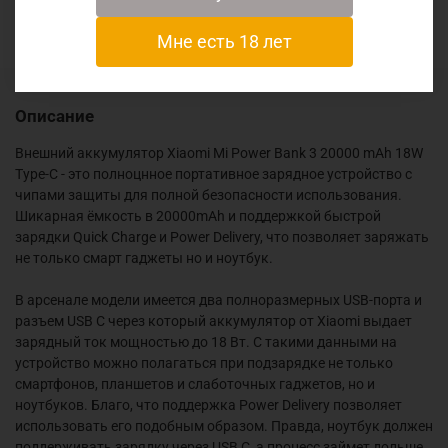
Отзывы
Мне есть 18 лет
Описание
Внешний аккумулятор Xiaomi Mi Power Bank 3 20000 mAh 18W
Type-C - это полноцнное портативное зарядное устройство с
чипами защиты для полной безопасности использования.
Шикарная ёмкость в 20000mAh и поддержкой
быстрой
зарядки Quick Charge и Power Delivery, что позволяет заряжать
не только смарт гаджеты но и ноутбук.
В арсенале модели имеется два полноразмерных USB-порта и
разъем USB C через который аккумулятор от Xiaomi выдает
зарядный ток мощностью до 18 Вт. С такими данными на
устройство можно полагаться при подзарядке не только
смартфонов, планшетов и слаботочных гаджетов, но и
ноутбуков. Благо, что поддержка Power Delivery позволяет
использовать его подобным образом. Правда, ноутбук должен
поддерживать зарядку через USB C, а процесс займет дольше