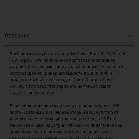
Описание
Внешний аккумулятор Xiaomi Mi Power Bank 3 20000 mAh
18W Type-C - это полноцнное портативное зарядное
устройство с чипами защиты для полной безопасности
использования. Шикарная ёмкость в 20000mAh и
поддержкой
быстрой зарядки Quick Charge и Power
Delivery, что позволяет заряжать не только смарт
гаджеты но и ноутбук.
В арсенале модели имеется два полноразмерных USB-
порта и разъем USB C через который аккумулятор от
Xiaomi выдает зарядный ток мощностью до 18 Вт. С
такими данными на устройство можно полагаться при
подзарядке не только смартфонов, планшетов и
слаботочных гаджетов, но и ноутбуков. Благо, что