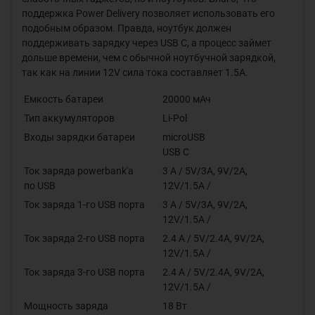
поддержка Power Delivery позволяет использовать его
подобным образом. Правда, ноутбук должен
поддерживать зарядку через USB C, а процесс займет
дольше времени, чем с обычной ноутбучной зарядкой,
так как на линии 12V сила тока составляет 1.5A.
Емкость
батареи
20000 мАч
Тип
аккумуляторов
Li-Pol
Входы зарядки
батареи
microUSB
USB C
Ток заряда powerbank'a
3 А
/ 5V/3A, 9V/2A,
по
USB
12V/1.5A /
Ток заряда 1-го USB
порта
3 А
/ 5V/3A, 9V/2A,
12V/1.5A /
Ток заряда 2-го USB
порта
2.4 А
/ 5V/2.4A, 9V/2A,
12V/1.5A /
Ток заряда 3-го USB
порта
2.4 А
/ 5V/2.4A, 9V/2A,
12V/1.5A /
Мощность
заряда
18 Вт