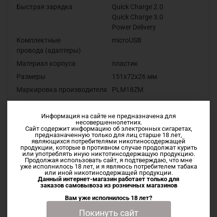
Быстрая
зарядка
Quick Charge 2.0
Quick Charge 3.0
Power Delivery
Комплектные
microUSB
провода
(адаптеры)
Материал
корпуса
пластик
Размеры
151x72x26 мм
Маркировка производителя
PLM18ZM
Информация на сайте не предназначена для
Купить Внешний аккумулятор Xiaomi Mi Power Bank 3
несовершеннолетних.
Сайт содержит информацию об электронных сигаретах,
20000 mAh 18W Type-C можно в нашем интернет-магазине
предназначенную только для лиц старше 18 лет,
являющихся потребителями никотиносодержащей
с доставкой. а так-же можете посетить наши розничные
продукции, которые в противном случае продолжат курить
магазины, которые находятся в городах Иваново и Шуя.
или употреблять иную никтотинсодержащую продукцию.
Продолжая использовать сайт, я подтверждаю, что мне
уже исполнилось 18 лет, и я являюсь потребителем табака
или иной никотинсодержащей продукции.
Данный интернет-магазин работает только для
заказов самовывоза из
розничных магазинов
Характеристики
Вам уже исполнилось 18 лет?
Покинуть сайт