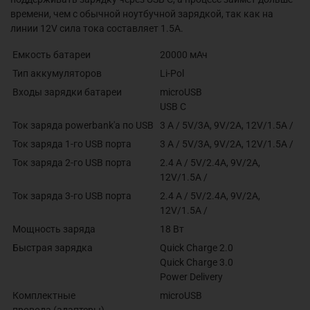
времени, чем с обычной ноутбучной зарядкой, так как на
линии 12V сила тока составляет 1.5A.
Емкость
батареи
20000 мАч
Тип
аккумуляторов
Li-Pol
Входы зарядки
батареи
microUSB
USB C
Ток заряда powerbank'a по
USB
3 А
/ 5V/3A, 9V/2A, 12V/1.5A /
Ток заряда 1-го USB
порта
3 А
/ 5V/3A, 9V/2A, 12V/1.5A /
Ток заряда 2-го USB
порта
2.4 А
/ 5V/2.4A, 9V/2A,
12V/1.5A /
Ток заряда 3-го USB
порта
2.4 А
/ 5V/2.4A, 9V/2A,
12V/1.5A /
Мощность
заряда
18 Вт
Быстрая
зарядка
Quick Charge 2.0
Quick Charge 3.0
Power Delivery
Комплектные
microUSB